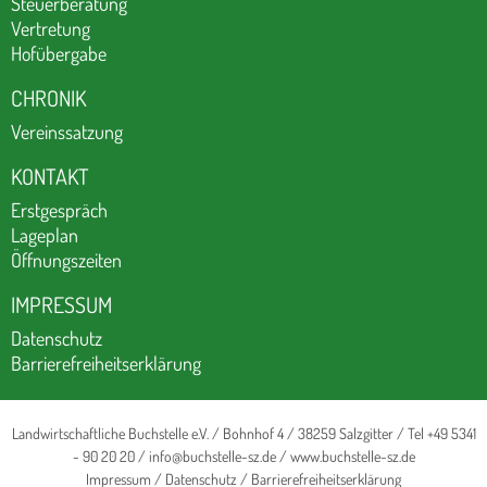
Steuerberatung
Vertretung
Hofübergabe
CHRONIK
Vereinssatzung
KONTAKT
Erstgespräch
Lageplan
Öffnungszeiten
IMPRESSUM
Datenschutz
Barrierefreiheitserklärung
Landwirtschaftliche Buchstelle e.V. / Bohnhof 4 / 38259 Salzgitter / Tel +49 5341
- 90 20 20 /
info@buchstelle-sz.de
/
www.buchstelle-sz.de
Impressum
/
Datenschutz
/
Barrierefreiheitserklärung