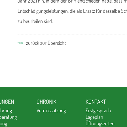
Jahr 2021 hin, in dem der BFH entschieden hatte, dass
Entschädigungsleistungen, die als Ersatz für dasselbe Sc
zu beurteilen sind.
zurück zur Übersicht
TUNGEN
CHRONIK
KONTAKT
ührung
Vereinssatzung
Erstgespräch
beratung
Lageplan
tung
Öffnungszeiten