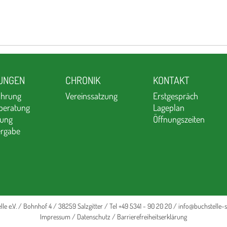
TUNGEN
CHRONIK
KONTAKT
ührung
Vereinssatzung
Erstgespräch
beratung
Lageplan
tung
Öffnungszeiten
rgabe
lle e.V. / Bohnhof 4 / 38259 Salzgitter / Tel +49 5341 - 90 20 20 /
info@buchstelle-s
Impressum
/
Datenschutz
/
Barrierefreiheitserklärung