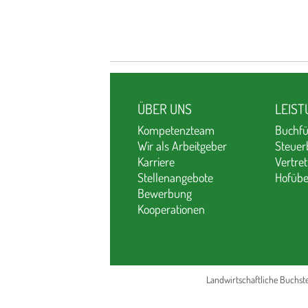
ÜBER UNS
LEIS
Kompetenzteam
Buchf
Wir als Arbeitgeber
Steuer
Karriere
Vertre
Stellenangebote
Hofübe
Bewerbung
Kooperationen
Landwirtschaftliche Buchste